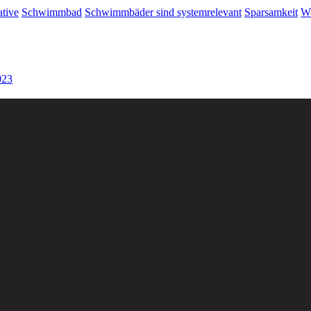
ative
Schwimmbad
Schwimmbäder sind systemrelevant
Sparsamkeit
Wo
023