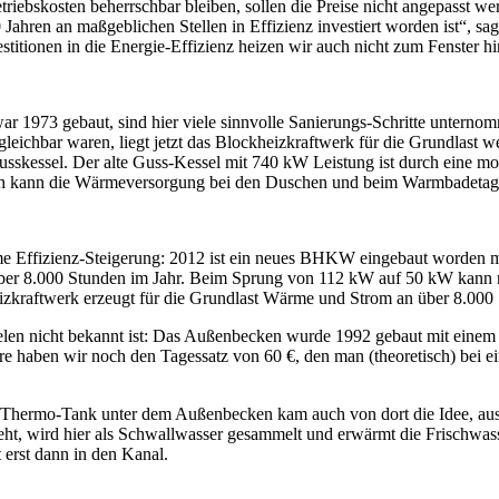
iebskosten beherrschbar bleiben, sollen die Preise nicht angepasst we
Jahren an maßgeblichen Stellen in Effizienz investiert worden ist“, 
stitionen in die Energie-Effizienz heizen wir auch nicht zum Fenster hi
ar 1973 gebaut, sind hier viele sinnvolle Sanierungs-Schritte untern
ichbar waren, liegt jetzt das Blockheizkraftwerk für die Grundlast w
usskessel. Der alte Guss-Kessel mit 740 kW Leistung ist durch eine m
 kann die Wärmeversorgung bei den Duschen und beim Warmbadetag spü
rme Effizienz-Steigerung: 2012 ist ein neues BHKW eingebaut worden
ber 8.000 Stunden im Jahr. Beim Sprung von 112 kW auf 50 kW kann man
zkraftwerk erzeugt für die Grundlast Wärme und Strom an über 8.000 
vielen nicht bekannt ist: Das Außenbecken wurde 1992 gebaut mit einem
re haben wir noch den Tagessatz von 60 €, den man (theoretisch) bei e
r Thermo-Tank unter dem Außenbecken kam auch von dort die Idee, a
ht, wird hier als Schwallwasser gesammelt und erwärmt die Frischwass
 erst dann in den Kanal.