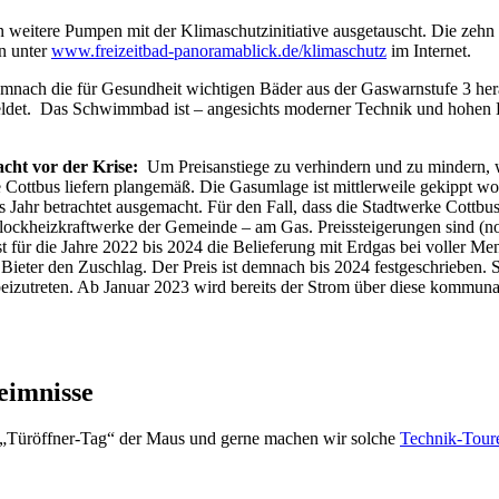
weitere Pumpen mit der Klimaschutzinitiative ausgetauscht. Die zeh
n unter
www.freizeitbad-panoramablick.de/klimaschutz
im Internet.
nach die für Gesundheit wichtigen Bäder aus der Gaswarnstufe 3 herau
det. Das Schwimmbad ist – angesichts moderner Technik und hohen Bes
acht vor der Krise:
Um Preisanstiege zu verhindern und zu mindern, 
e Cottbus liefern plangemäß. Die Gasumlage ist mittlerweile gekippt 
Jahr betrachtet ausgemacht. Für den Fall, dass die Stadtwerke Cottbus 
ockheizkraftwerke der Gemeinde – am Gas. Preissteigerungen sind (no
t für die Jahre 2022 bis 2024 die Belieferung mit Erdgas bei voller M
eter den Zuschlag. Der Preis ist demnach bis 2024 festgeschrieben. So
zutreten. Ab Januar 2023 wird bereits der Strom über diese kommuna
eimnisse
 „Türöffner-Tag“ der Maus und gerne machen wir solche
Technik-Tour