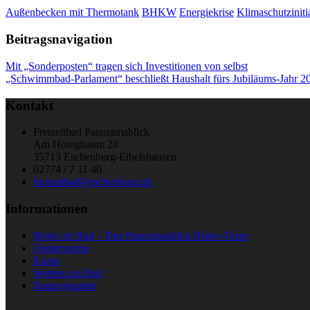
Außenbecken mit Thermotank
BHKW
Energiekrise
Klimaschutziniti
Beitragsnavigation
Mit „Sonderposten“ tragen sich Investitionen von selbst
„Schwimmbad-Parlament“ beschließt Haushalt fürs Jubiläums-Jahr 2
Kontakt
Freizeitbad Panoramablick
Am Honigbaum 28
35713 Eschenburg-Eibelshausen
02774 / 7 11 40
freizeitbad@eschenburg.de
Informationen
Bistro im Bad – Das Panoramablick-Bistro-Team
Förderverein
Kurse
Werben im Bad
Bauprogramm