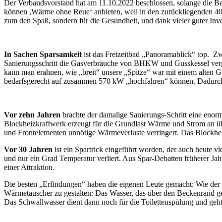
Der Verbandsvorstand hat am 11.10.2022 beschlossen, solange die Betr
können ,Wärme ohne Reue‘ anbieten, weil in den zurückliegenden 40 
zum den Spaß, sondern für die Gesundheit, und dank vieler guter Inve
In Sachen Sparsamkeit
ist das Freizeitbad „Panoramablick“ top. Zw
Sanierungsschritt die Gasverbräuche von BHKW und Gusskessel vergle
kann man erahnen, wie „breit“ unsere „Spitze“ war mit einem alten G
bedarfsgerecht auf zusammen 570 kW „hochfahren“ können. Dadurch
Vor zehn Jahren
brachte der damalige Sanierungs-Schritt eine eno
Blockheizkraftwerk erzeugt für die Grundlast Wärme und Strom an ü
und Frontelementen unnötige Wärmeverluste verringert. Das Blockhei
Vor 30 Jahren
ist ein Spartrick eingeführt worden, der auch heute 
und nur ein Grad Temperatur verliert. Aus Spar-Debatten früherer Jah
einer Attraktion.
Die besten „Erfindungen“ haben die eigenen Leute gemacht: Wie de
Wärmetauscher zu gestalten: Das Wasser, das über den Beckenrand ge
Das Schwallwasser dient dann noch für die Toilettenspülung und geht