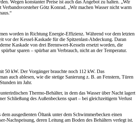
rden. Wegen konstanter Preise ist auch das Angebot zu halten. „Wir
sagt Verbandsvorsteher Götz Konrad. „Wir machen Wasser nicht warm
naus.“
ommen worden in Richtung Energie-Effizienz. Während vor dem letzten
eit vor der Kessel-Kaskade für die Spitzenlast-Abdeckung. Daran
oderne Kaskade von drei Brennwert-Kesseln ersetzt worden, die
rbar sparen – spürbar am Verbrauch, nicht an der Temperatur.
 mit 50 kW. Der Vorgänger brauchte noch 112 kW. Das
 auch ablesen, wie die stetige Sanierung z. B. an Fenstern, Türen
Stunden im Jahr.
 unterirdischen Thermo-Behälter, in dem das Wasser über Nacht lagert
iner Schließung des Außenbeckens spart – bei gleichzeitigem Verlust
us dem ausgedienten Öltank unter dem Schwimmerbecken einen
er-Nachspeisung, deren Leitung am Boden des Behälters verlegt ist.