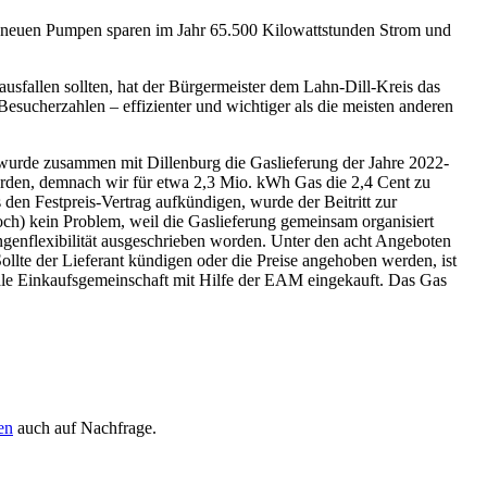
n neuen Pumpen sparen im Jahr 65.500 Kilowattstunden Strom und
sfallen sollten, hat der Bürgermeister dem Lahn-Dill-Kreis das
ucherzahlen – effizienter und wichtiger als die meisten anderen
wurde zusammen mit Dillenburg die Gaslieferung der Jahre 2022-
worden, demnach wir für etwa 2,3 Mio. kWh Gas die 2,4 Cent zu
den Festpreis-Vertrag aufkündigen, wurde der Beitritt zur
ch) kein Problem, weil die Gaslieferung gemeinsam organisiert
engenflexibilität ausgeschrieben worden. Unter den acht Angeboten
llte der Lieferant kündigen oder die Preise angehoben werden, ist
le Einkaufsgemeinschaft mit Hilfe der EAM eingekauft. Das Gas
en
auch auf Nachfrage.