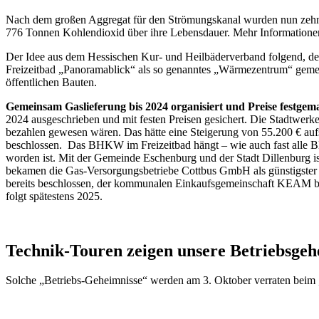
Nach dem großen Aggregat für den Strömungskanal wurden nun zehn 
776 Tonnen Kohlendioxid über ihre Lebensdauer. Mehr Informatione
Der Idee aus dem Hessischen Kur- und Heilbäderverband folgend, dem
Freizeitbad „Panoramablick“ als so genanntes „Wärmezentrum“ gemel
öffentlichen Bauten.
Gemeinsam Gaslieferung bis 2024 organisiert und Preise festgem
2024 ausgeschrieben und mit festen Preisen gesichert. Die Stadtwerk
bezahlen gewesen wären. Das hätte eine Steigerung von 55.200 € aufs 
beschlossen. Das BHKW im Freizeitbad hängt – wie auch fast alle Bl
worden ist. Mit der Gemeinde Eschenburg und der Stadt Dillenburg is
bekamen die Gas-Versorgungsbetriebe Cottbus GmbH als günstigster Bi
bereits beschlossen, der kommunalen Einkaufsgemeinschaft KEAM bei
folgt spätestens 2025.
Technik-Touren zeigen unsere Betriebsgeh
Solche „Betriebs-Geheimnisse“ werden am 3. Oktober verraten beim