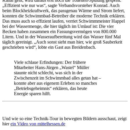
Kanal geht, wird daraus erst noch die Toiletten-Spülung gespeist.
„Effizient wie nur was“, sagte Verbandsvorsteher Konrad. Auch
beim Blockheizkraftwerk, das passgenau Wärme und Strom liefert,
konnten die Schwimmbad-Betreiber die moderne Technik erklären.
Das muss auch so effizient laufen, verriet Schwimmmeister Happel
bei der Wassermenge, die hier täglich im Umlauf ist: Die vier
Becken haben zusammen ein Fassungsvermögen von 800.000
Litern. Und in der Wasseraufbereitung wird das Wasser fünf Mal
täglich gereinigt. „Auch sonst sieht man hier, wie groß Sauberkeit
geschrieben wird“, lobte ein Gast aus Breidenbach.
Viele schlaue Erfindungen: Der frühere
Mitarbeiter Hans-Jürgen „Wastel“ Müller
staunte nicht schlecht, was sich in der
Zwischenzeit im Schwimmbad alles getan hat –
konnte aber aus eigenem Erleben so manches
„Betriebsgeheimnis“ erklären, das heute
Energie sparen hilft.
Und wie so eine Technik-Tour in bewegten Bildern ausschaut, zeigt
hier
ein Video von mittelhessen.de