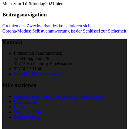
Mehr zum Türöffnertag2021 hier.
Beitragsnavigation
Gremien des Zweckverbandes konstituieren sich
Corona-Modus: Selbstverantwortung ist der Schlüssel zur Sicherheit
Kontakt
Freizeitbad Panoramablick
Am Honigbaum 28
35713 Eschenburg-Eibelshausen
02774 / 7 11 40
freizeitbad@eschenburg.de
Informationen
Bistro im Bad – Das Panoramablick-Bistro-Team
Förderverein
Kurse
Werben im Bad
Bauprogramm