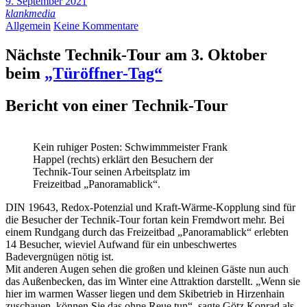
9. September 2021
klankmedia
Allgemein
Keine Kommentare
Nächste Technik-Tour am 3. Oktober
beim
„Türöffner-Tag“
Bericht von einer Technik-Tour
Kein ruhiger Posten: Schwimmmeister Frank
Happel (rechts) erklärt den Besuchern der
Technik-Tour seinen Arbeitsplatz im
Freizeitbad „Panoramablick“.
DIN 19643, Redox-Potenzial und Kraft-Wärme-Kopplung sind für
die Besucher der Technik-Tour fortan kein Fremdwort mehr. Bei
einem Rundgang durch das Freizeitbad „Panoramablick“ erlebten
14 Besucher, wieviel Aufwand für ein unbeschwertes
Badevergnügen nötig ist.
Mit anderen Augen sehen die großen und kleinen Gäste nun auch
das Außenbecken, das im Winter eine Attraktion darstellt. „Wenn sie
hier im warmen Wasser liegen und dem Skibetrieb in Hirzenhain
zuschauen, können Sie das ohne Reue tun“, sagte Götz Konrad als