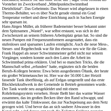
Vorsteher im Zweckverband „Mittelpunktschwimmbad
Dietzhölztal“. Das Geheimnis: Das Wasser wird abgelassen in einen
Thermo-Behälter, wo es über Nacht gerade einmal ein Grad
Temperatur verliert und diese Einrichtung auch in Sachen Energie
sehr sparsam ist.
Hans-Jürgen Müller, als früherer Bademeister besser bekannt unter
dem Spitznamen „Wastel“, war selbst erstaunt, was sich in der
Zwischenzeit an seinem früheren Arbeitsplatz getan hat. So sind die
neuen Pumpen mit Frequenzumformern ausgestattet, dass ein
stufenloses und sparsames Laufen ermöglicht. Auch die neue Mess-,
Steuer- und Regeltechnik war für ihn ebenso neu wie für die Gäste.
Frank Happel als neuer Schwimmmeister gefiel nicht nur seinem
Vorgänger, sondern konnte auch den Laien die Arbeit im
Schwimmbad prima erklären. Und bei so manchen Tricks, die die
Mannschaft selbst „erfunden“ hatte, ergänzten sich die beiden
Berufs-Kollegen bestens: Etwa beim ausgedienten Öltank, der heute
ein großer Wärmetauscher ist. Hier war der 50.000 Liter Heizöl
fassende Tank überflüssig, als auf Erdgas umgestellt und das erste
Blockheizkraftwerk in der Gemeinde in Betrieb genommen wurde.
Der Tank wurde neu ausgekleidet und mit einem
Rohrleitungssystem versehen. Heute fließt hier das warme Wasser
zusammen, das im großen Becken über den Rand schwappt, und
erwärmt das kalte Trinkwasser, das zur Nachspeisung aus dem Netz
gezogen wird. Und bevor das an sich saubere Abwasser in den