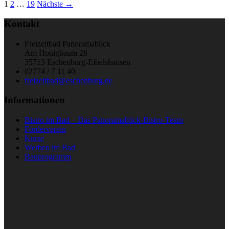
1
2
…
19
Nächste →
Kontakt
Freizeitbad Panoramablick
Am Honigbaum 28
35713 Eschenburg-Eibelshausen
02774 / 7 11 40
freizeitbad@eschenburg.de
Informationen
Bistro im Bad – Das Panoramablick-Bistro-Team
Förderverein
Kurse
Werben im Bad
Bauprogramm