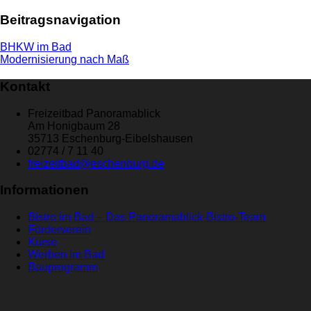
Beitragsnavigation
BHKW im Bad
Modernisierung nach Maß
Kontakt
Freizeitbad Panoramablick
Am Honigbaum 28
35713 Eschenburg-Eibelshausen
02774 / 7 11 40
freizeitbad@eschenburg.de
Informationen
Bistro im Bad – Das Panoramablick-Bistro-Team
Förderverein
Kurse
Werben im Bad
Bauprogramm