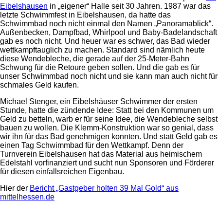
Eibelshausen
in „eigener“ Halle seit 30 Jahren. 1987 war das
letzte Schwimmfest in Eibelshausen, da hatte das
Schwimmbad noch nicht einmal den Namen „Panoramablick“.
Außenbecken, Dampfbad, Whirlpool und Baby-Badelandschaft
gab es noch nicht. Und heuer war es schwer, das Bad wieder
wettkampftauglich zu machen. Standard sind nämlich heute
diese Wendebleche, die gerade auf der 25-Meter-Bahn
Schwung für die Retoure geben sollen. Und die gab es für
unser Schwimmbad noch nicht und sie kann man auch nicht für
schmales Geld kaufen.
Michael Stenger, ein Eibelshäuser Schwimmer der ersten
Stunde, hatte die zündende Idee: Statt bei den Kommunen um
Geld zu betteln, warb er für seine Idee, die Wendebleche selbst
bauen zu wollen. Die Klemm-Konstruktion war so genial, dass
wir ihn für das Bad genehmigen konnten. Und statt Geld gab es
einen Tag Schwimmbad für den Wettkampf. Denn der
Turnverein Eibelshausen hat das Material aus heimischem
Edelstahl vorfinanziert und sucht nun Sponsoren und Förderer
für diesen einfallsreichen Eigenbau.
Hier der
Bericht „Gastgeber holten 39 Mal Gold“ aus
mittelhessen.de