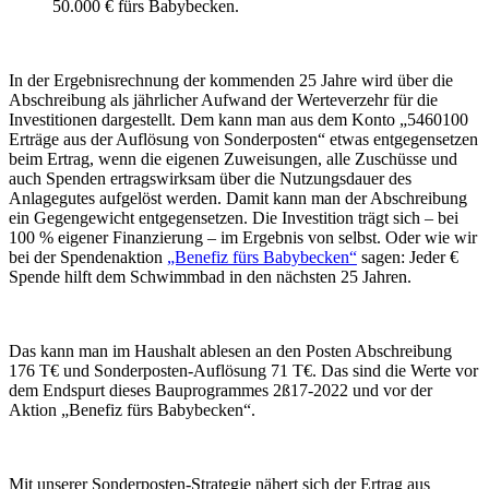
50.000 € fürs Babybecken.
In der Ergebnisrechnung der kommenden 25 Jahre wird über die
Abschreibung als jährlicher Aufwand der Werteverzehr für die
Investitionen dargestellt. Dem kann man aus dem Konto „5460100
Erträge aus der Auflösung von Sonderposten“ etwas entgegensetzen
beim Ertrag, wenn die eigenen Zuweisungen, alle Zuschüsse und
auch Spenden ertragswirksam über die Nutzungsdauer des
Anlagegutes aufgelöst werden. Damit kann man der Abschreibung
ein Gegengewicht entgegensetzen. Die Investition trägt sich – bei
100 % eigener Finanzierung – im Ergebnis von selbst. Oder wie wir
bei der Spendenaktion
„Benefiz fürs Babybecken“
sagen: Jeder €
Spende hilft dem Schwimmbad in den nächsten 25 Jahren.
Das kann man im Haushalt ablesen an den Posten Abschreibung
176 T€ und Sonderposten-Auflösung 71 T€. Das sind die Werte vor
dem Endspurt dieses Bauprogrammes 2ß17-2022 und vor der
Aktion „Benefiz fürs Babybecken“.
Mit unserer Sonderposten-Strategie nähert sich der Ertrag aus