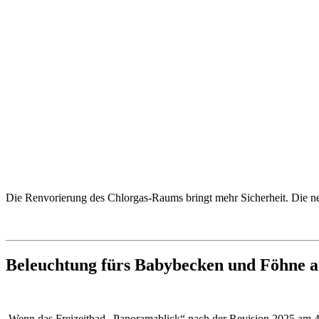
Die Renvorierung des Chlorgas-Raums bringt mehr Sicherheit. Die neu
Beleuchtung fürs Babybecken und Föhne 
Wenn das Freizeitbad „Panoramablick“ nach der Revision 2025 am 4. N