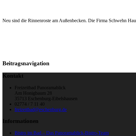
Neu sind die Rinnenroste am Außenbecken. Die Firma Schwehn Haus
Beitragsnavigation
Kontakt
Freizeitbad Panoramablick
Am Honigbaum 28
35713 Eschenburg-Eibelshausen
02774 / 7 11 40
freizeitbad@eschenburg.de
Informationen
Bistro im Bad – Das Panoramablick-Bistro-Team