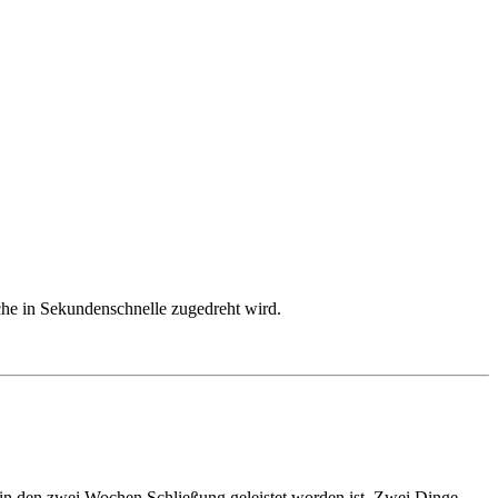
che in Sekundenschnelle zugedreht wird.
 in den zwei Wochen Schließung geleistet worden ist. Zwei Dinge