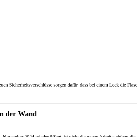
en Sicherheitsverschlüsse sorgen dafür, dass bei einem Leck die Flas
an der Wand
ovember 2024 wieder öffnet, ist nicht die ganze Arbeit sichtbar, die