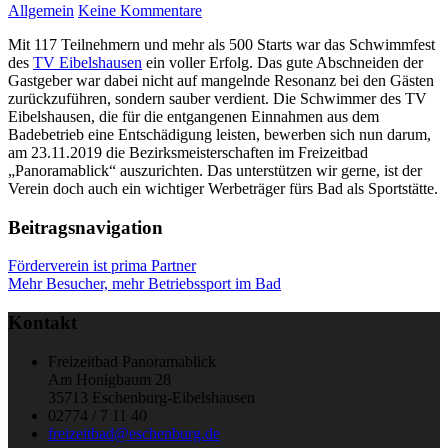
Allgemein
Keine Kommentare
Mit 117 Teilnehmern und mehr als 500 Starts war das Schwimmfest
des
TV Eibelshausen
ein voller Erfolg. Das gute Abschneiden der
Gastgeber war dabei nicht auf mangelnde Resonanz bei den Gästen
zurückzuführen, sondern sauber verdient. Die Schwimmer des TV
Eibelshausen, die für die entgangenen Einnahmen aus dem
Badebetrieb eine Entschädigung leisten, bewerben sich nun darum,
am 23.11.2019 die Bezirksmeisterschaften im Freizeitbad
„Panoramablick“ auszurichten. Das unterstützen wir gerne, ist der
Verein doch auch ein wichtiger Werbeträger fürs Bad als Sportstätte.
Beitragsnavigation
Förderverein ist prima Partner
Mehr Besucher, mehr Betriebssport im Bad
Kontakt
Freizeitbad Panoramablick
Am Honigbaum 28
35713 Eschenburg-Eibelshausen
02774 / 7 11 40
freizeitbad@eschenburg.de