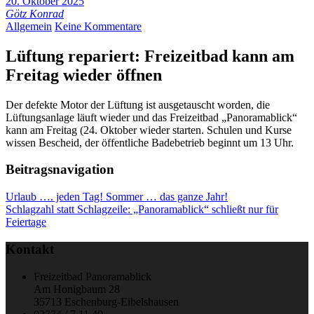
20. Oktober 2025
Götz Konrad
Allgemein
Keine Kommentare
Lüftung repariert: Freizeitbad kann am
Freitag wieder öffnen
Der defekte Motor der Lüftung ist ausgetauscht worden, die
Lüftungsanlage läuft wieder und das Freizeitbad „Panoramablick“
kann am Freitag (24. Oktober wieder starten. Schulen und Kurse
wissen Bescheid, der öffentliche Badebetrieb beginnt um 13 Uhr.
Beitragsnavigation
Urlaub …. jeden Tag! Sommer … das ganze Jahr!
Schlagzahl statt Schlagzeile: „Panoramablick“ schließt nur für
Feiertage
Kontakt
Freizeitbad Panoramablick
Am Honigbaum 28
35713 Eschenburg-Eibelshausen