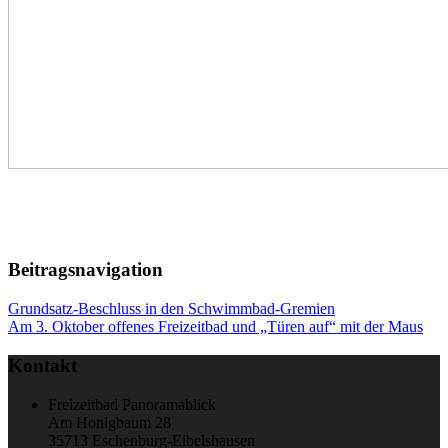
Beitragsnavigation
Grundsatz-Beschluss in den Schwimmbad-Gremien
Am 3. Oktober offenes Freizeitbad und „Türen auf“ mit der Maus
Kontakt
Freizeitbad Panoramablick
Am Honigbaum 28
35713 Eschenburg-Eibelshausen