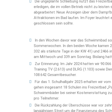
Die ungeplante Schließung nutzt das Freizeit
erledigen, die im vollen Betrieb nicht zu leist
abgearbeitet: Neue Anzeigen über dem Dampfb
Attraktionen im Bad laufen. Im Foyer leuchtet
geschlossen sein sollte.
In den Wochen davor war das Schwimmbad so s
Sommerwochen. In den beiden Woche kamen 22
332 als stärkste Tage in der KW 41) und 2466 
am Mittwoch und 339 am Sonntag. Bislang hatt
Zur Erinnerung: Im Jahr 2024 hatten wir 90.0
Training TV (2.613) und DLRG (1.103) sowie Di
108.642 Gesamtbesucher.
Für das 1. Schulhalbjahr 2025 erhalten wir vom
gehen insgesamt 18 Schulen ins Freizeitbad „Pan
Schwimmbäder bei seiner Kostenerstattung zu b
pro Teilnehmer.
Die Rückzahlung der Überschüsse war vor zehn J
langjährigen Streit um die Finanzierung des S