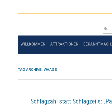
Zum
Artikel
Springen
Zum
WILLKOMMEN
ATTRAKTIONEN
BEKANNTMACH
Inhalt
Menü
Springen
TAG ARCHIVE:
WAAGE
Schlagzahl statt Schlagzeile: „P