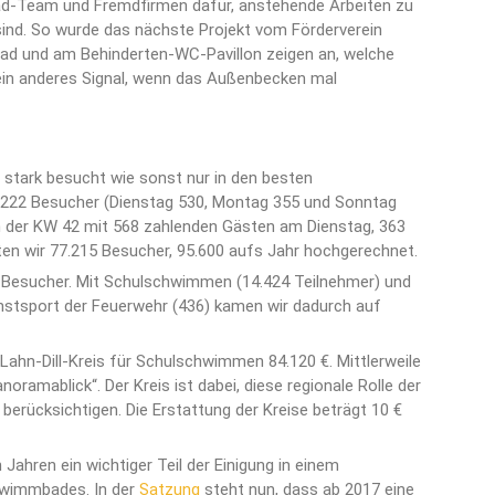
bad-Team und Fremdfirmen dafür, anstehende Arbeiten zu
en sind. So wurde das nächste Projekt vom Förderverein
ad und am Behinderten-WC-Pavillon zeigen an, welche
 ein anderes Signal, wenn das Außenbecken mal
tark besucht wie sonst nur in den besten
22 Besucher (Dienstag 530, Montag 355 und Sonntag
in der KW 42 mit 568 zahlenden Gästen am Dienstag, 363
en wir 77.215 Besucher, 95.600 aufs Jahr hochgerechnet.
66 Besucher. Mit Schulschwimmen (14.424 Teilnehmer) und
enstsport der Feuerwehr (436) kamen wir dadurch auf
 Lahn-Dill-Kreis für Schulschwimmen 84.120 €. Mittlerweile
oramablick“. Der Kreis ist dabei, diese regionale Rolle der
erücksichtigen. Die Erstattung der Kreise beträgt 10 €
ahren ein wichtiger Teil der Einigung in einem
chwimmbades. In der
Satzung
steht nun, dass ab 2017 eine