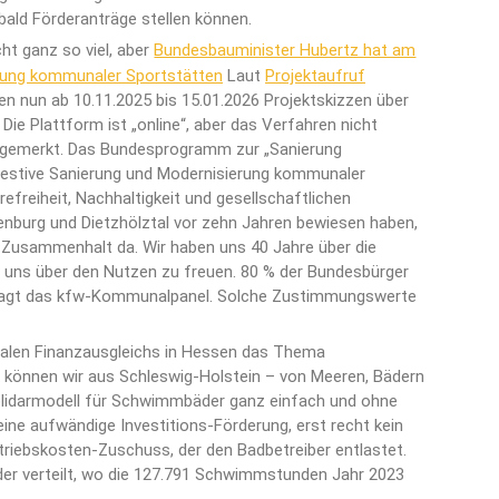
ld Förderanträge stellen können.
cht ganz so viel, aber
Bundesbauminister Hubertz hat am
rung kommunaler Sportstätten
Laut
Projektaufruf
n nun ab 10.11.2025 bis 15.01.2026 Projektskizzen über
Die Plattform ist „online“, aber das Verfahren nicht
en gemerkt. Das Bundesprogramm zur „Sanierung
nvestive Sanierung und Modernisierung kommunaler
freiheit, Nachhaltigkeit und gesellschaftlichen
nburg und Dietzhölztal vor zehn Jahren bewiesen haben,
 Zusammenhalt da. Wir haben uns 40 Jahre über die
, uns über den Nutzen zu freuen. 80 % der Bundesbürger
esagt das kfw-Kommunalpanel. Solche Zustimmungswerte
alen Finanzausgleichs in Hessen das Thema
 können wir aus Schleswig-Holstein – von Meeren, Bädern
Solidarmodell für Schwimmbäder ganz einfach und ohne
eine aufwändige Investitions-Förderung, erst recht kein
 Betriebskosten-Zuschuss, der den Badbetreiber entlastet.
äder verteilt, wo die 127.791 Schwimmstunden Jahr 2023