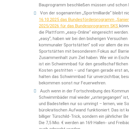
Bauprogramm beschließen müssen und schon ba
Von der sogenannten „Sportmilliarde“ bleibt ni
16.10.2025 das Bundesförderprogramm „Sanie
2025/2026 für das Bundesprogramm SKS
könne
die Plattform „easy-Online“ eingereicht werden. 
„easy“, haben wir bei den bisherigen Versuch
kommunaler Sportstätten“ soll vor allem die i
Sportstätten mit besonderem Fokus auf Barriere
Zusammenhalt zum Ziel haben. Wie wir in Esche
ist ein Schwimmbad für den gesellschaftlichen
Kosten gestritten – und fangen gerade erst an
halten das Schwimmbad für unverzichtbar, b
bekommen sonst nur Feuerwehren.
Auch wenn in der Fortschreibung des Kommun
Schwimmbäder mal wieder „untergegangen“ ist,
und Badestellen nur so umringt – lernen, wie 
bürokratischen Aufwand funktioniert. Das ist k
billiger Türschild-Trick, sondern ein jährlicher
Die 7,5 Mio. € werden an 169 Hallen- und Freib
auch erbracht wurden.