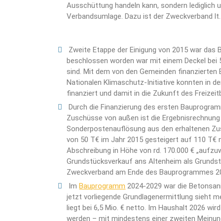
Ausschüttung handeln kann, sondern lediglich 
Verbandsumlage. Dazu ist der Zweckverband lt. 
Zweite Etappe der Einigung von 2015 war das
beschlossen worden war mit einem Deckel bei 
sind. Mit dem von den Gemeinden finanzierte
Nationalen Klimaschutz-Initiative konnten in d
finanziert und damit in die Zukunft des Freizei
Durch die Finanzierung des ersten Bauprogra
Zuschüsse von außen ist die Ergebnisrechnung 
Sonderpostenauflösung aus den erhaltenen Zus
von 50 T€ im Jahr 2015 gesteigert auf 110 T€ nu
Abschreibung in Höhe von rd. 170.000 € „aufzu
Grundstücksverkauf ans Altenheim als Grundst
Zweckverband am Ende des Bauprogrammes 201
Im
Bauprogramm
2024-2029 war die Betonsanie
jetzt vorliegende Grundlagenermittlung sieht
liegt bei 6,5 Mio. € netto. Im Haushalt 2026 wir
werden – mit mindestens einer zweiten Meinung