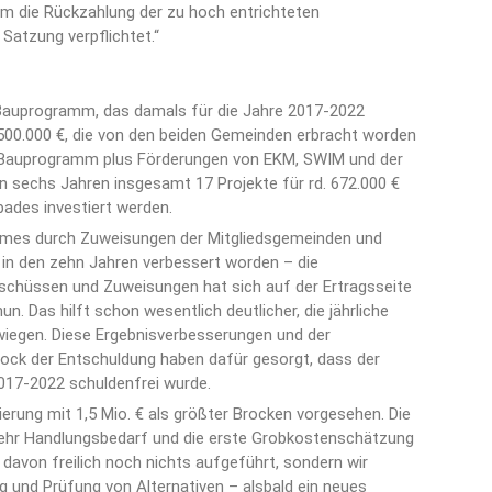
um die Rückzahlung der zu hoch entrichteten
Satzung verpflichtet.“
 Bauprogramm, das damals für die Jahre 2017-2022
500.000 €, die von den beiden Gemeinden erbracht worden
n Bauprogramm plus Förderungen von EKM, SWIM und der
en sechs Jahren insgesamt 17 Projekte für rd. 672.000 €
tbades investiert werden.
mmes durch Zuweisungen der Mitgliedsgemeinden und
in den zehn Jahren verbessert worden – die
chüssen und Zuweisungen hat sich auf der Ertragsseite
n. Das hilft schon wesentlich deutlicher, die jährliche
wiegen. Diese Ergebnisverbesserungen und der
ock der Entschuldung haben dafür gesorgt, dass der
7-2022 schuldenfrei wurde.
rung mit 1,5 Mio. € als größter Brocken vorgesehen. Die
 mehr Handlungsbedarf und die erste Grobkostenschätzung
d davon freilich noch nichts aufgeführt, sondern wir
 und Prüfung von Alternativen – alsbald ein neues