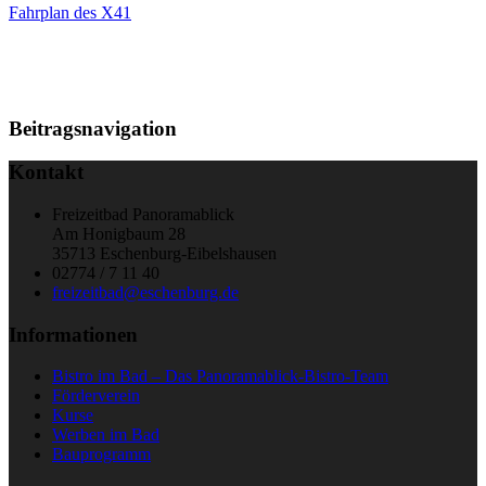
Fahrplan des X41
Beitragsnavigation
Kontakt
Freizeitbad Panoramablick
Am Honigbaum 28
35713 Eschenburg-Eibelshausen
02774 / 7 11 40
freizeitbad@eschenburg.de
Informationen
Bistro im Bad – Das Panoramablick-Bistro-Team
Förderverein
Kurse
Werben im Bad
Bauprogramm