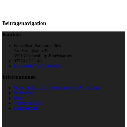
Beitragsnavigation
Kontakt
Freizeitbad Panoramablick
Am Honigbaum 28
35713 Eschenburg-Eibelshausen
02774 / 7 11 40
freizeitbad@eschenburg.de
Informationen
Bistro im Bad – Das Panoramablick-Bistro-Team
Förderverein
Kurse
Werben im Bad
Bauprogramm