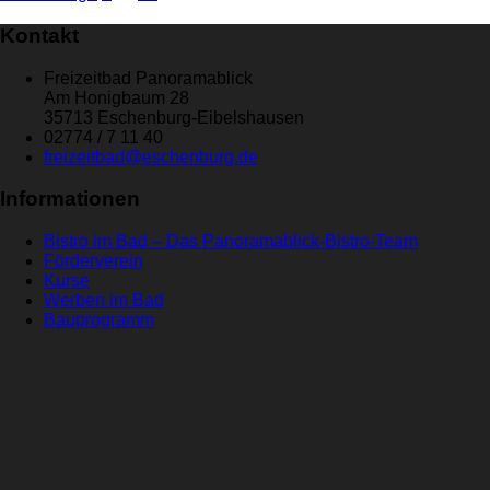
Kontakt
Freizeitbad Panoramablick
Am Honigbaum 28
35713 Eschenburg-Eibelshausen
02774 / 7 11 40
freizeitbad@eschenburg.de
Informationen
Bistro im Bad – Das Panoramablick-Bistro-Team
Förderverein
Kurse
Werben im Bad
Bauprogramm