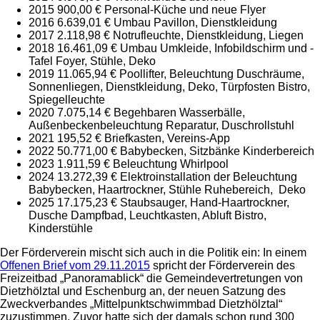
2015 900,00 € Personal-Küche und neue Flyer
2016 6.639,01 € Umbau Pavillon, Dienstkleidung
2017 2.118,98 € Notrufleuchte, Dienstkleidung, Liegen
2018 16.461,09 € Umbau Umkleide, Infobildschirm und -
Tafel Foyer, Stühle, Deko
2019 11.065,94 € Poollifter, Beleuchtung Duschräume,
Sonnenliegen, Dienstkleidung, Deko, Türpfosten Bistro,
Spiegelleuchte
2020 7.075,14 € Begehbaren Wasserbälle,
Außenbeckenbeleuchtung Reparatur, Duschrollstuhl
2021 195,52 € Briefkasten, Vereins-App
2022 50.771,00 € Babybecken, Sitzbänke Kinderbereich
2023 1.911,59 € Beleuchtung Whirlpool
2024 13.272,39 € Elektroinstallation der Beleuchtung
Babybecken, Haartrockner, Stühle Ruhebereich, Deko
2025 17.175,23 € Staubsauger, Hand-Haartrockner,
Dusche Dampfbad, Leuchtkasten, Abluft Bistro,
Kinderstühle
Der Förderverein mischt sich auch in die Politik ein: In einem
Offenen Brief vom 29.11.2015
spricht der Förderverein des
Freizeitbad „Panoramablick“ die Gemeindevertretungen von
Dietzhölztal und Eschenburg an, der neuen Satzung des
Zweckverbandes „Mittelpunktschwimmbad Dietzhölztal“
zuzustimmen. Zuvor hatte sich der damals schon rund 300