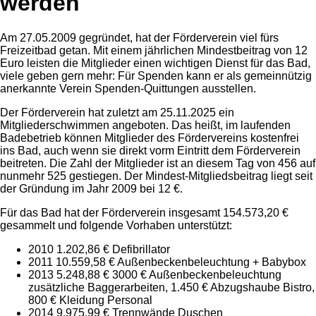
werden
Am 27.05.2009 gegründet, hat der Förderverein viel fürs
Freizeitbad getan. Mit einem jährlichen Mindestbeitrag von 12
Euro leisten die Mitglieder einen wichtigen Dienst für das Bad,
viele geben gern mehr: Für Spenden kann er als gemeinnützig
anerkannte Verein Spenden-Quittungen ausstellen.
Der Förderverein hat zuletzt am 25.11.2025 ein
Mitgliederschwimmen angeboten. Das heißt, im laufenden
Badebetrieb können Mitglieder des Fördervereins kostenfrei
ins Bad, auch wenn sie direkt vorm Eintritt dem Förderverein
beitreten. Die Zahl der Mitglieder ist an diesem Tag von 456 auf
nunmehr 525 gestiegen. Der Mindest-Mitgliedsbeitrag liegt seit
der Gründung im Jahr 2009 bei 12 €.
Für das Bad hat der Förderverein insgesamt 154.573,20 €
gesammelt und folgende Vorhaben unterstützt:
2010 1.202,86 € Defibrillator
2011 10.559,58 € Außenbeckenbeleuchtung + Babybox
2013 5.248,88 € 3000 € Außenbeckenbeleuchtung
zusätzliche Baggerarbeiten, 1.450 € Abzugshaube Bistro,
800 € Kleidung Personal
2014 9.975,99 € Trennwände Duschen