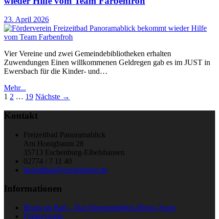
wieder Hilfe vom Team Farbenfroh
23. April 2026
Vier Vereine und zwei Gemeindebibliotheken erhalten
Zuwendungen Einen willkommenen Geldregen gab es im JUST in
Ewersbach für die Kinder- und…
Mehr...
1
2
…
19
Nächste →
Kontakt
Freizeitbad Panoramablick
Am Honigbaum 28
35713 Eschenburg-Eibelshausen
02774 / 7 11 40
freizeitbad@eschenburg.de
Informationen
Bistro im Bad – Das Panoramablick-Bistro-Team
Förderverein