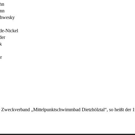
ehn
ann
chwesky
de-Nickel
der
ck
er
g
er Zweckverband „Mittelpunktschwimmbad Dietzhölztal“, so heißt der