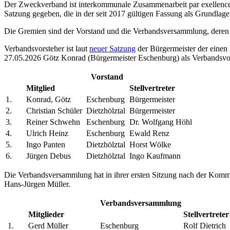
Der Zweckverband ist interkommunale Zusammenarbeit par exellence 
Satzung gegeben, die in der seit 2017 gültigen Fassung als Grundlage 
Die Gremien sind der Vorstand und die Verbandsversammlung, deren
Verbandsvorsteher ist laut
neuer Satzung
der Bürgermeister der einen 
27.05.2026 Götz Konrad (Bürgermeister Eschenburg) als Verbandsvorste
Vorstand
Mitglied
Stellvertreter
1.
Konrad, Götz
Eschenburg
Bürgermeister
2.
Christian Schüler
Dietzhölztal
Bürgermeister
3.
Reiner Schwehn
Eschenburg
Dr. Wolfgang Höhl
4.
Ulrich Heinz
Eschenburg
Ewald Renz
5.
Ingo Panten
Dietzhölztal
Horst Wölke
6.
Jürgen Debus
Dietzhölztal
Ingo Kaufmann
Die Verbandsversammlung hat in ihrer ersten Sitzung nach der Kom
Hans-Jürgen Müller.
Verbandsversammlung
Mitglieder
Stellvertreter
1.
Gerd Müller
Eschenburg
Rolf Dietrich