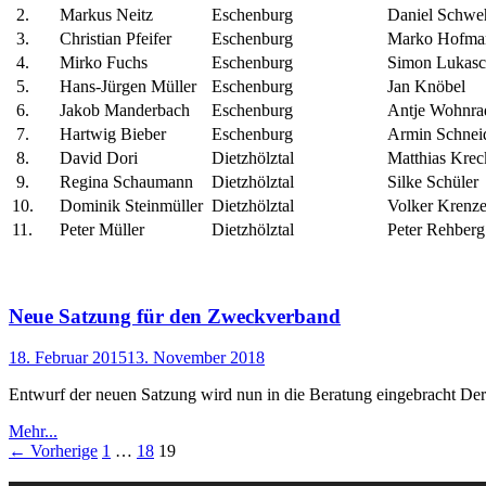
2.
Markus Neitz
Eschenburg
Daniel Schw
3.
Christian Pfeifer
Eschenburg
Marko Hofm
4.
Mirko Fuchs
Eschenburg
Simon Lukas
5.
Hans-Jürgen Müller
Eschenburg
Jan Knöbel
6.
Jakob Manderbach
Eschenburg
Antje Wohnra
7.
Hartwig Bieber
Eschenburg
Armin Schnei
8.
David Dori
Dietzhölztal
Matthias Kre
9.
Regina Schaumann
Dietzhölztal
Silke Schüler
10.
Dominik Steinmüller
Dietzhölztal
Volker Krenz
11.
Peter Müller
Dietzhölztal
Peter Rehber
Neue Satzung für den Zweckverband
18. Februar 2015
13. November 2018
Entwurf der neuen Satzung wird nun in die Beratung eingebracht D
Mehr...
← Vorherige
1
…
18
19