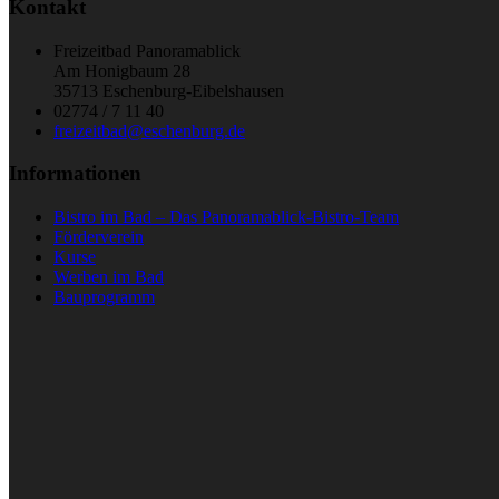
Kontakt
Freizeitbad Panoramablick
Am Honigbaum 28
35713 Eschenburg-Eibelshausen
02774 / 7 11 40
freizeitbad@eschenburg.de
Informationen
Bistro im Bad – Das Panoramablick-Bistro-Team
Förderverein
Kurse
Werben im Bad
Bauprogramm