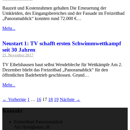
Bauzeit und Kostenrahmen gehalten Die Erneuerung der
Umkleiden, des Eingangsbereiches und der Fassade im Freizeitbad
„Panoramablick“ konnten rund 72.000 €…
Mehr...
Neustart 1: TV schafft ersten Schwimmwettkampf
seit 30 Jahren
21. November 2017
TV Eibelshausen baut selbst Wendebleche für Wettkämpfe Am 2.
Dezember bliebt das Freizeitbad „Panoramablick“ für den
öffentlichen Badebetrieb geschlossen. Grund…
Mehr...
← Vorherige
1
…
16
17
18
19
Nächste →
Kontakt
Freizeitbad Panoramablick
Am Honigbaum 28