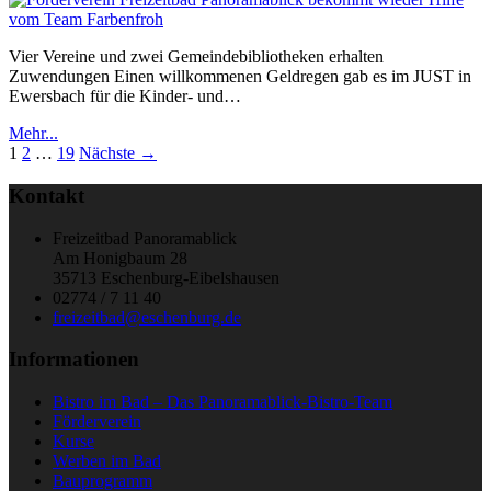
Vier Vereine und zwei Gemeindebibliotheken erhalten
Zuwendungen Einen willkommenen Geldregen gab es im JUST in
Ewersbach für die Kinder- und…
Mehr...
1
2
…
19
Nächste →
Kontakt
Freizeitbad Panoramablick
Am Honigbaum 28
35713 Eschenburg-Eibelshausen
02774 / 7 11 40
freizeitbad@eschenburg.de
Informationen
Bistro im Bad – Das Panoramablick-Bistro-Team
Förderverein
Kurse
Werben im Bad
Bauprogramm